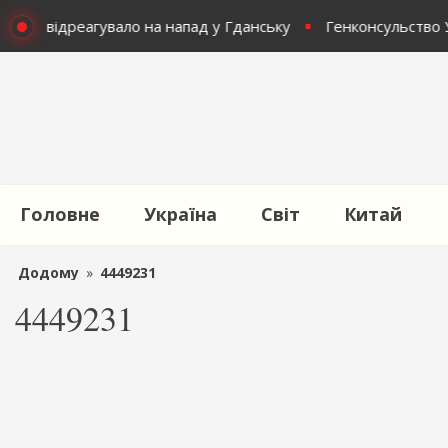
раїни відреагувало на напад у Гданську
Генконсульство Ук
Головне
Україна
Світ
Китай
Додому
»
4449231
4449231