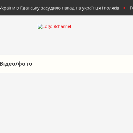
раїни в Гданську засудило напад на українця і поляків
Ге
Відео/фото