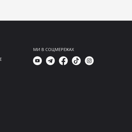
українські герої вистояли
10:15, 09.08.26
Головні новини
Харків під вогнем агресора:
число поранених зросло до 13
українських захисників
МИ В СОЦМЕРЕЖАХ
10:00, 09.08.26
Головні новини
E
Удар по Харкову: кількість
поранених зросла до 13 осіб
09:45, 09.08.26
Головні новини
Ворог завдає ударів: у Харкові
кількість поранених зросла до
13 осіб
09:30, 09.08.26
Головні новини