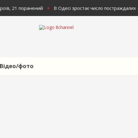
роїв, 21 поранений
В Одесі зростає число постраждалих -
Відео/фото