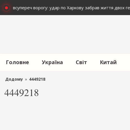
ється всупереч ворогу: удар по Харкову забрав життя двох ге
Головне
Україна
Світ
Китай
Додому
»
4449218
4449218