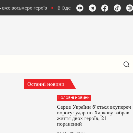
 вже восьмеро героїв
В Одесі кількість постраждалих зро
Останні новини
Головні новини
Серце України б’ється всупереч
ворогу: удар по Харкову забрав
життя двох героїв, 21
поранений