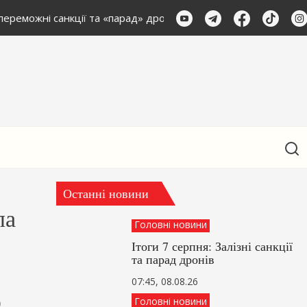
ереможні санкції та «парад» дронів агресорів
Підсумки 7 
Останні новини
ла
Головні новини
Ітоги 7 серпня: Залізні санкції
та парад дронів
07:45, 08.08.26
Головні новини
0