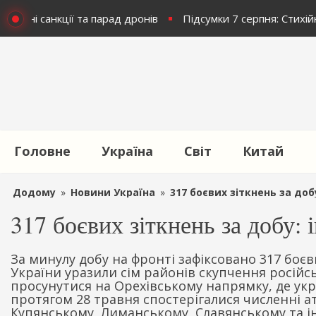
 Залізні санкції та парад дронів
Підсумки 7 серпня: Стихійн
Головне
Україна
Світ
Китай
Додому
»
Новини Україна
»
317 боєвих зіткнень за доб
317 боєвих зіткнень за добу: 
За минулу добу на фронті зафіксовано 317 боєв
України уразили сім районів скупчення росій
просунутися на Орехівському напрямку, де укра
протягом 28 травня спостерігалися численні а
Купянському, Лиманському, Славянському та інш