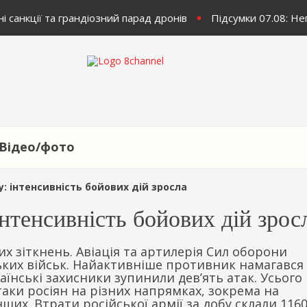
і санкції та грандіозний парад дронів
Підсумки 07.08: Неп
Відео/фото
у: інтенсивність бойових дій зросла
інтенсивність бойових дій зрос
их зіткнень. Авіація та артилерія Сил оборони
ських військ. Найактивніше противник намагався
їнські захисники зупинили дев’ять атак. Усього
таки росіян на різних напрямках, зокрема на
их. Втрати російської армії за добу склали 116