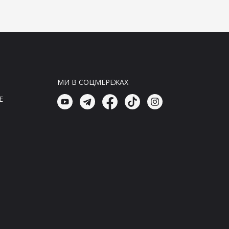
Київщину
06:45, 08.08.26
Головні новини
Збройні сили України отримали
нове спорядження від
Бундесверу: що входить у
комплект
МИ В СОЦМЕРЕЖАХ
06:30, 08.08.26
E
Головні новини
ЗСУ отримали нове
спорядження від Бундесверу:
що входить у комплект
06:15, 08.08.26
Головні новини
ЗСУ отримали нове
спорядження від Бундесверу:
що містить комплект